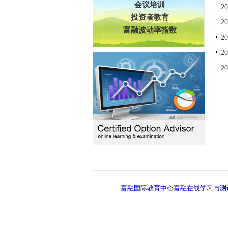
会议培训
2
投资者教育
2
富融波动率指数
2
2
2
富融国际教育中心富融在线学习与测