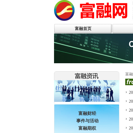
富融首页
富融
2
2
2
富融财经
2
事件与活动
富融期权
2