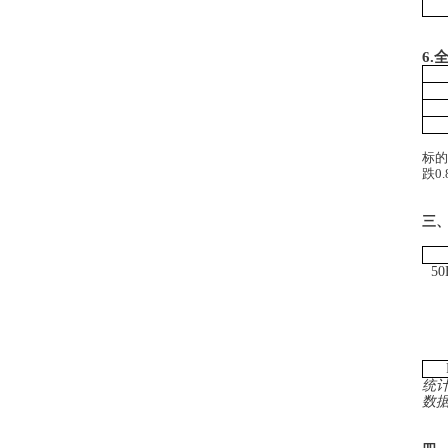
6.
标的
跌
0
三
5
统
数