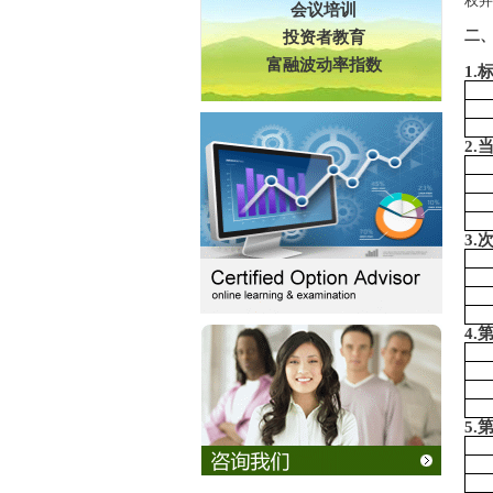
权并
会议培训
二、
投资者教育
富融波动率指数
1.
2.
3.
4.
5.