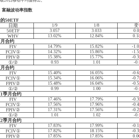
取
20
日移动平均值得出。
 富融波动率指数
标的
50ETF
日期
1/9
1/8
变
50ETF
3.057
3.033
0.
WHV
13.02%
12.84%
0.
当月合约
FIV
14.79%
15.82%
-1.
FCIV
①
14.32%
15.86%
-1.
FPIV
②
15.38%
15.77%
-0.
①
/
②
0.93
1.01
-0
次月合约
FIV
15.40%
16.05%
-0.
FCIV
①
15.34%
16.06%
-0.
FPIV
②
15.48%
16.04%
-0.
①
/
②
0.99
1.00
-0
第
1
季月合约
FIV
17.46%
17.79%
-0.
FCIV
①
17.56%
17.96%
-0.
FPIV
②
17.31%
17.56%
-0.
①
/
②
1.01
1.02
-0
第
2
季月合约
FIV
17.83%
17.99%
-0.
FCIV
①
17.82%
18.15%
-0.
FPIV
②
17.85%
17.85%
0.