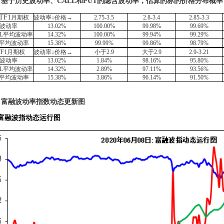
、基于历史波动率、
CALL
和
PUT
的隐含波动率，估算的标的价格分布概率
TF1
月期权
波动率↓价格→
2.75-3.5
2.8-3.4
2.85-3.3
波动率
13.02%
100.00%
99.98%
99.69%
L
平均波动率
14.32%
100.00%
99.94%
99.29%
平均波动率
15.38%
99.99%
99.86%
98.79%
TF1
月期权
波动率↓价格→
小于
2.9
大于
2.9
2.9-3.21
波动率
13.02%
1.84%
98.16%
95.80%
L
平均波动率
14.32%
2.89%
97.11%
93.56%
平均波动率
15.38%
3.86%
96.14%
91.50%
、富融波动率指数动态更新图
、富融波指动态运行图