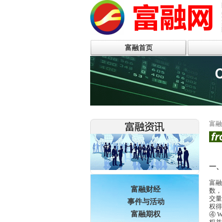
富融首页
富融
一
富融
富融财经
数，
交量
事件与活动
权得
富融期权
④
W