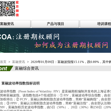
富融资讯
产品与项目
培训课程
首页
>
富融资讯
>
2020年01月09日：富融波指报15.11%，跌0.89%，其中购
富融综合资讯
、 富融波动率指数指标说明
波动率指数（
Front Index of Volatility: FIV
）是富融期权编制并发布的上海证券
简称富融波指。该指数包括
4
个组成部分：①
FIV
，富融波动率综合指数，由全
加权得出；②
FCIV
，富融认购期权隐含波动率指数，简称“富融购指”，由全
出；③
FPIV
，富融认沽期权隐含波动率指数，简称“富融沽指”，由全部认沽
HV
，富融加权历史波动率指数，由
5
日（
50%
）、
20
日（
30%
）和
250
日（
20