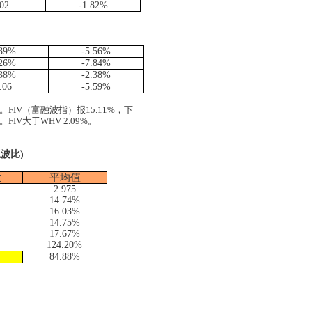
.02
-1.82%
.89%
-5.56%
.26%
-7.84%
.38%
-2.38%
.06
-5.59%
。
FIV
（富融波指）报
15.11%
，下
。
FIV
大于
WHV 2.09%
。
隐波比
)
数
平均值
2.975
14.74%
16.03%
14.75%
17.67%
124.20%
84.88%