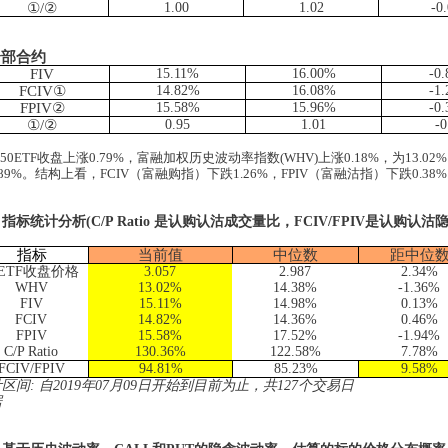
①
/
②
1.00
1.02
-0
全部合约
FIV
15.11%
16.00%
-0
FCIV
①
14.82%
16.08%
-1
FPIV
②
15.58%
15.96%
-0
①
/
②
0.95
1.01
-0
50ETF
收盘上涨
0.79%
，富融加权历史波动率指数
(WHV)
上涨
0.18%
，为
13.02%
.89%
。结构上看，
FCIV
（富融购指）下跌
1.26%
，
FPIV
（富融沽指）下跌
0.38%
、指标统计分析
(C/P Ratio
是认购认沽成交量比，
FCIV/FPIV
是认购认沽
指标
当前值
中位数
距中位
0ETF收盘价格
3.057
2.987
2.34%
WHV
13.02%
14.38%
-1.36%
FIV
15.11%
14.98%
0.13%
FCIV
14.82%
14.36%
0.46%
FPIV
15.58%
17.52%
-1.94%
C/P Ratio
130.36%
122.58%
7.78%
FCIV/FPIV
94.81%
85.23%
9.58%
计区间
:
自
2019
年
07
月
09
日开始到目前为止，共
127
个交易日
据